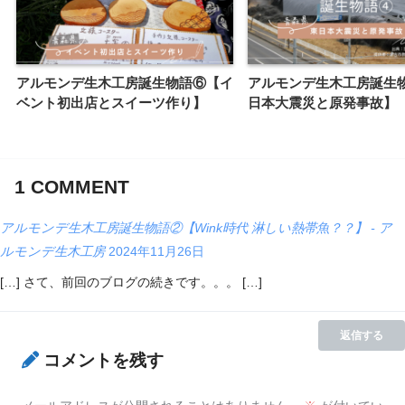
アルモンデ生木工房誕生物語⑥【イ
アルモンデ生木工房誕生
ベント初出店とスイーツ作り】
日本大震災と原発事故】
1
COMMENT
アルモンデ生木工房誕生物語②【Wink時代 淋しい熱帯魚？？】 - ア
ルモンデ生木工房
2024年11月26日
[…] さて、前回のブログの続きです。。。 […]
返信する
コメントを残す