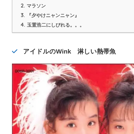
2.
マラソン
3.
『夕やけニャンニャン』
4.
玉置浩二にしびれる。。。
アイドルのWink 淋しい熱帯魚